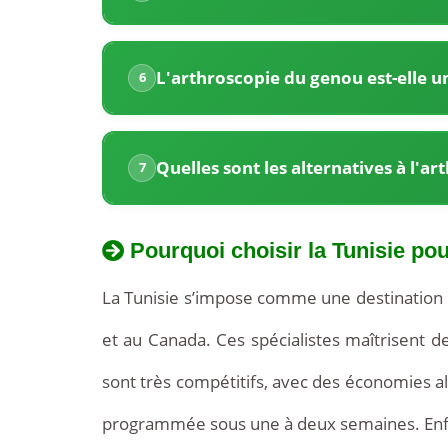
avec
des
L'arthroscopie du genou est-elle un
6
économies
allant
Quelles sont les alternatives à l'a
7
jusqu’à
50
Pourquoi choisir la Tunisie po
%
La Tunisie s’impose comme une destination 
par
et au Canada. Ces spécialistes maîtrisent de
rapport
sont très compétitifs, avec des économies al
à
programmée sous une à deux semaines. Enfin
l’Europe.