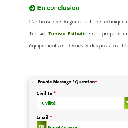
En conclusion
Notre
L'arthroscopie du genou est une technique chi
forfait
Tunisie,
Tunisie Esthetic
vous propose une
tout
équipements modernes et des prix attractifs
compris,
à
partir
Envoie Message / Question
*
de
Civilité
*
2
[Civilité]
000
Email
*
€,