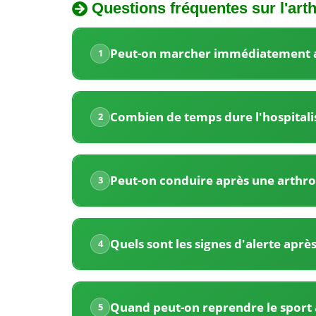
Questions fréquentes sur l'ar
La
Quel
Tunisie
Peut-on marcher immédiatement a
1
est
propose
le
des
prix
Combien de temps dure l'hospitali
2
de
prix
l'arthroscopie
très
du
Peut-on conduire après une arthro
3
compétitifs
genou
en
pour
Tunisie
Quels sont les signes d'alerte apr
4
l’arthroscopie
?
du
genou,
Quand peut-on reprendre le sport 
5