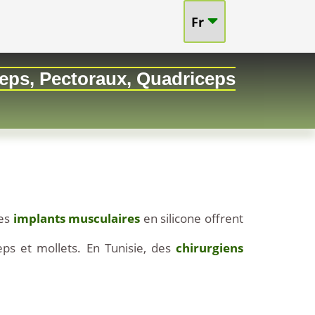
Fr
et
ceps, Pectoraux, Quadriceps
Mollets
-
Résultat
Naturels
à
es
implants musculaires
en silicone offrent
Prix
eps et mollets. En Tunisie, des
chirurgiens
Compétit