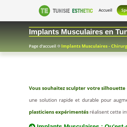
Accueil
Spé
Implants Musculaires en Tun
Implants Musculaires - Chirur
Page d'accueil
2026-
07-
Vous souhaitez sculpter votre silhouette
03
une solution rapide et durable pour augme
plasticiens expérimentés
réalisent cette i
Implants Musculaires : Qu'est-