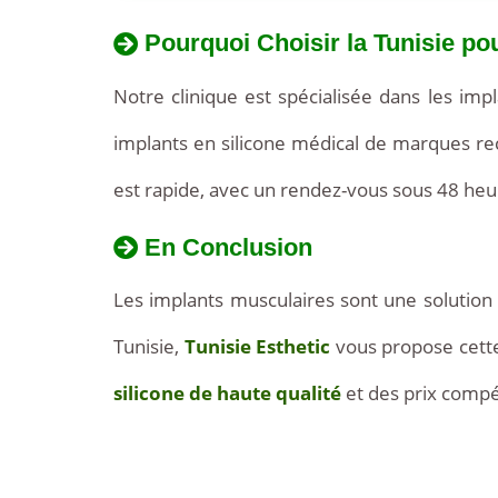
€
Pourquoi Choisir la Tunisie po
et
Notre clinique est spécialisée dans les imp
120
implants en silicone médical de marques rec
€.
est rapide, avec un rendez-vous sous 48 he
Un
En Conclusion
implant
Les implants musculaires sont une solution
de
Tunisie,
Tunisie Esthetic
vous propose cette 
biceps
silicone de haute qualité
et des prix compét
unilatéral
est
facturé