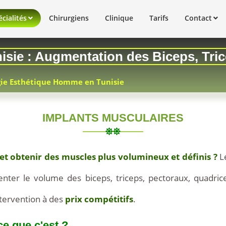
cialités
Chirurgiens
Clinique
Tarifs
Contact
isie : Augmentation des Biceps, Tri
gie Esthétique Homme en Tunisie
IMPLANTS MUSCULAIRES
 et obtenir des muscles plus volumineux et définis ?
L
nter le volume des biceps, triceps, pectoraux, quadric
ntervention à des
prix compétitifs
.
ce que c'est ?