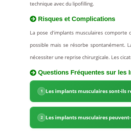
technique avec du lipofilling.
Risques et Complications
La pose d'implants musculaires comporte d
possible mais se résorbe spontanément. La
nécessiter une reprise chirurgicale. Les cicat
Questions Fréquentes sur les 
La
Tarifs
Tunisie
Les implants musculaires sont-ils r
1
des
propose
Implants
des
Musculaires
Les implants musculaires peuvent-il
2
en
tarifs
Tunisie