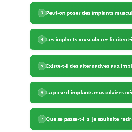
très
Peut-on poser des implants muscul
3
compétitifs
pour
Les implants musculaires limitent
4
les
implants
musculaires.
Existe-t-il des alternatives aux impl
5
La
consultation
La pose d'implants musculaires néce
6
coûte
entre
Que se passe-t-il si je souhaite re
7
80