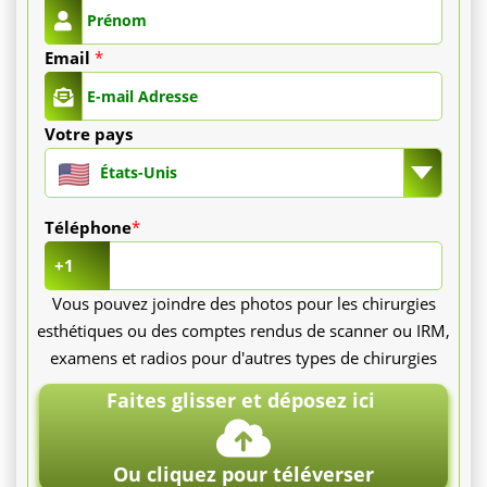
chirurgien
Email
*
spécialiste.
Les
Votre pays
examens
États-Unis
préopératoires,
Téléphone
*
comme
+1
Vous pouvez joindre des photos pour les chirurgies
le
esthétiques ou des comptes rendus de scanner ou IRM,
bilan
examens et radios pour d'autres types de chirurgies
sanguin
Faites glisser et déposez ici
et
Ou cliquez pour téléverser