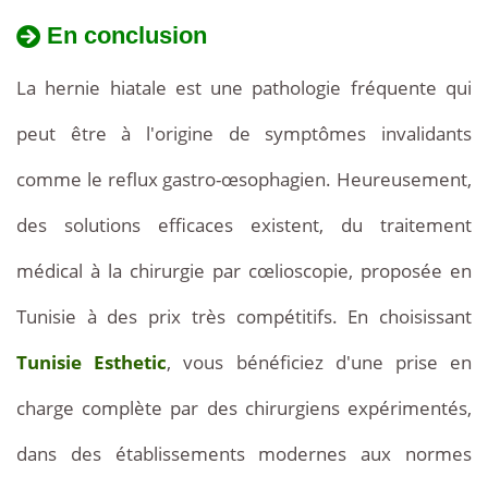
cure
En conclusion
de
La hernie hiatale est une pathologie fréquente qui
hernie
peut être à l'origine de symptômes invalidants
hiatale
comme le reflux gastro-œsophagien. Heureusement,
par
des solutions efficaces existent, du traitement
cœlioscopie
médical à la chirurgie par cœlioscopie, proposée en
est
Tunisie à des prix très compétitifs. En choisissant
proposée
Tunisie Esthetic
, vous bénéficiez d'une prise en
à
charge complète par des chirurgiens expérimentés,
partir
dans des établissements modernes aux normes
de