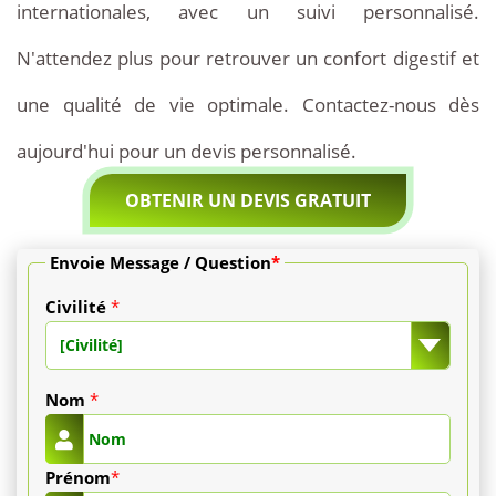
internationales, avec un suivi personnalisé.
2500
N'attendez plus pour retrouver un confort digestif et
€.
une qualité de vie optimale. Contactez-nous dès
Notre
aujourd'hui pour un devis personnalisé.
forfait
OBTENIR UN DEVIS GRATUIT
tout
compris
Envoie Message / Question
*
inclut
Civilité
*
la
[Civilité]
consultation
Nom
*
avec
Prénom
*
le