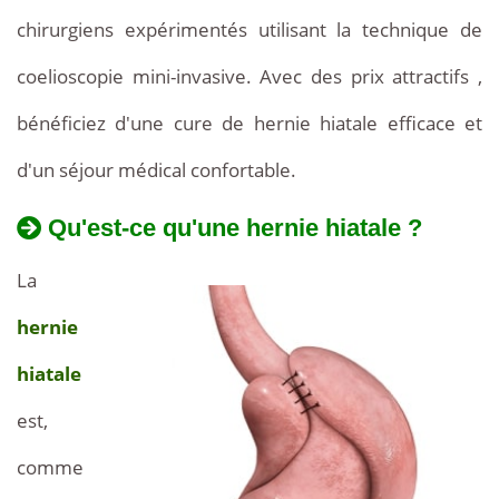
Tous
chirurgiens expérimentés utilisant la technique de
les
détails
coelioscopie mini-invasive. Avec des prix attractifs
à
,
sur
bénéficiez d'une cure de hernie hiatale efficace et
pa
les
prix
d'un séjour médical confortable.
d
attractifs,
les
2
Qu'est-ce qu'une hernie hiatale ?
techniques
disponibles.
La
hernie
hiatale
est,
comme