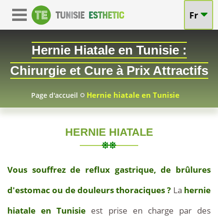
Fr
Hernie Hiatale en Tunisie :
Chirurgie et Cure à Prix Attractifs
Hernie hiatale en Tunisie
Page d'accueil
HERNIE HIATALE
TUNISIE
2026-
Chirurgie
06-
de
Vous souffrez de reflux gastrique, de brûlures
27
l'hernie
hiatale
d'estomac ou de douleurs thoraciques ?
La
hernie
en
hiatale en Tunisie
est prise en charge par des
Tunisie
.