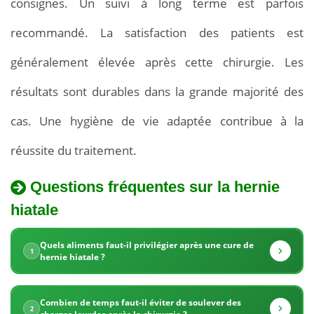
consignes. Un suivi à long terme est parfois
recommandé. La satisfaction des patients est
généralement élevée après cette chirurgie. Les
résultats sont durables dans la grande majorité des
cas. Une hygiène de vie adaptée contribue à la
réussite du traitement.
Questions fréquentes sur la hernie
La
hiatale
Quel
Tunisie
est
est
Quels aliments faut-il privilégier après une cure de
1
hernie hiatale ?
le
reconnue
prix
de
Combien de temps faut-il éviter de soulever des
pour
2