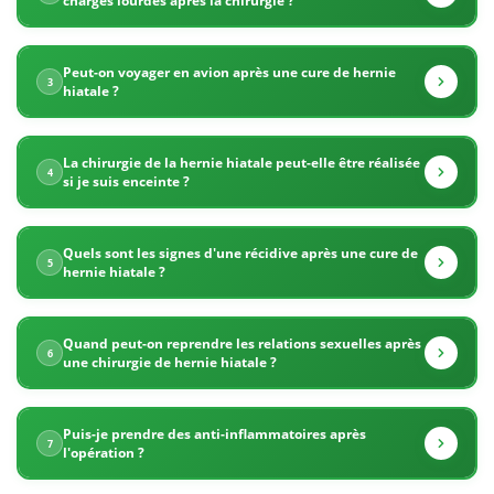
charges lourdes après la chirurgie ?
la
la
cure
Peut-on voyager en avion après une cure de hernie
qualité
de
3
hiatale ?
hernie
de
hiatale
La chirurgie de la hernie hiatale peut-elle être réalisée
ses
4
si je suis enceinte ?
en
soins
Tunisie
Quels sont les signes d'une récidive après une cure de
?
chirurgicaux
5
hernie hiatale ?
à
Quand peut-on reprendre les relations sexuelles après
prix
6
une chirurgie de hernie hiatale ?
compétitifs.
Puis-je prendre des anti-inflammatoires après
7
La
l'opération ?