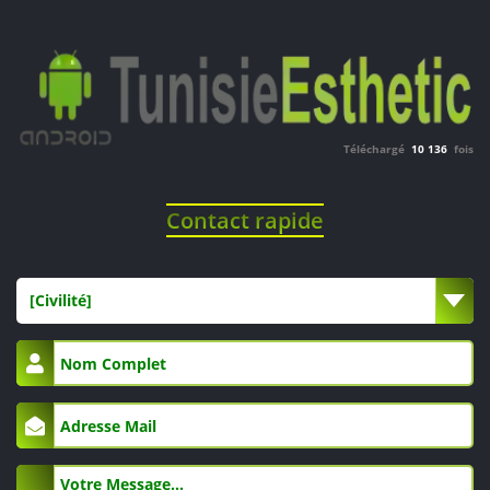
Téléchargé
10 136
fois
Contact rapide
[Civilité]