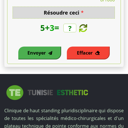
Résoudre ceci
*
+
=
5
3
Envoyer
Effacer
Clinique de haut standing pluridisciplinaire qui dispose
de toutes les spécialités médico-chirurgicales et d'un
plateau technique de pointe conforme aux normes du