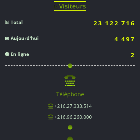
Visiteurs
📈
📊 Total
23 122 716
📅 Aujourd'hui
4 497
🟢 En ligne
2
Téléphone
+216.27.333.514
+216.96.260.000