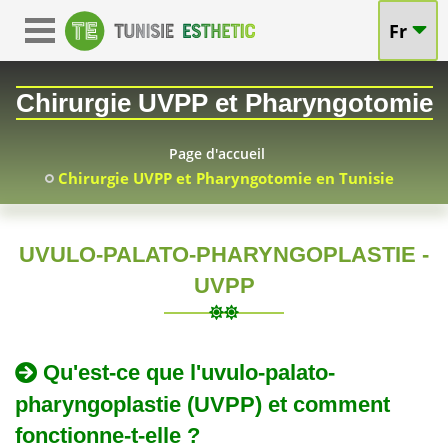
Fr
Chirurgie UVPP et Pharyngotomie
Page d'accueil
Chirurgie UVPP et Pharyngotomie en Tunisie
UVULO-PALATO-PHARYNGOPLASTIE -
Chirurgie
UVPP
TUNISIE
UVPP
2010-
Chirurgie
Qu'est-ce que l'uvulo-palato-
et
05-
UVPP
pharyngoplastie (UVPP) et comment
07
et
Pharyngotomie
Pharyngotomie
fonctionne-t-elle ?