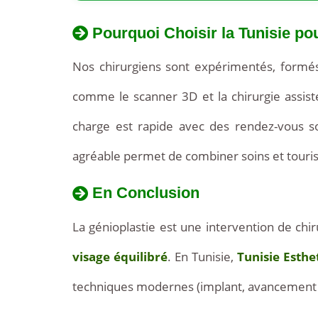
entre
Pourquoi Choisir la Tunisie po
1
Nos chirurgiens sont expérimentés, formés 
850
comme le scanner 3D et la chirurgie assist
€
charge est rapide avec des rendez-vous s
et
agréable permet de combiner soins et touri
2
En Conclusion
500
La génioplastie est une intervention de ch
€.
visage équilibré
. En Tunisie,
Tunisie Esthe
Une
techniques modernes (implant, avancement os
génioplastie