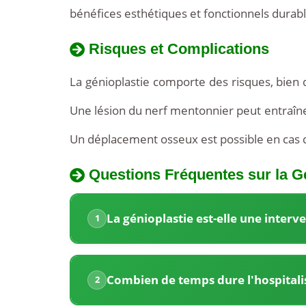
bénéfices esthétiques et fonctionnels durabl
Risques et Complications
La génioplastie comporte des risques, bien 
Une lésion du nerf mentonnier peut entraîner
Un déplacement osseux est possible en cas d
Questions Fréquentes sur la G
La
Tarifs
Tunisie
La génioplastie est-elle une inter
1
de
propose
la
des
Génioplastie
Combien de temps dure l'hospitalis
2
en
tarifs