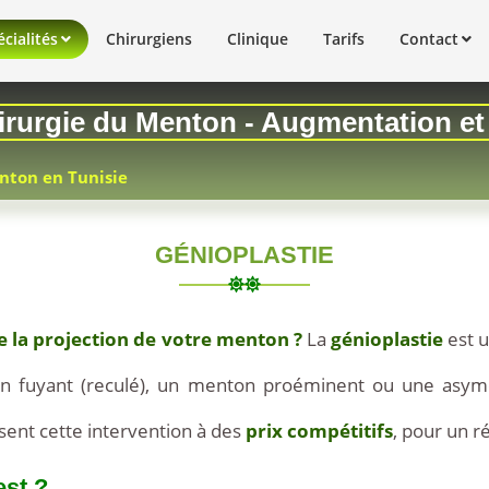
cialités
Chirurgiens
Clinique
Tarifs
Contact
hirurgie du Menton - Augmentation et
enton en Tunisie
GÉNIOPLASTIE
de la projection de votre menton ?
La
génioplastie
est u
 fuyant (reculé), un menton proéminent ou une asymé
sent cette intervention à des
prix compétitifs
, pour un r
est ?