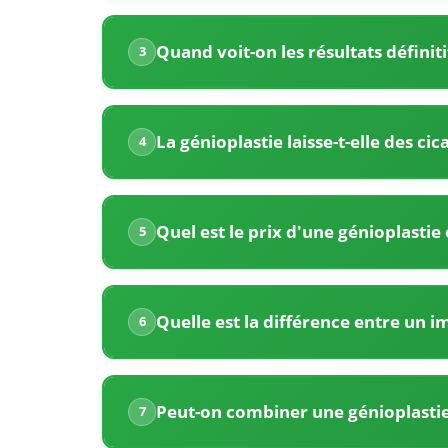
Tunisie
très
Quand voit-on les résultats définiti
3
compétitifs
pour
La génioplastie laisse-t-elle des cica
4
la
génioplastie.
Une
Quel est le prix d'une génioplastie 
5
génioplastie
d'augmentation
Quelle est la différence entre un 
6
par
implant
Peut-on combiner une génioplastie
7
coûte