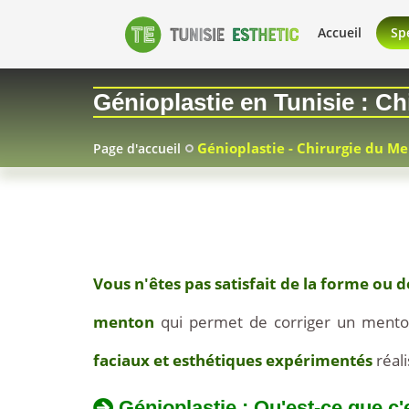
Accueil
Spé
Génioplastie en Tunisie : C
Génioplastie - Chirurgie du M
Page d'accueil
2026-
07-
Vous n'êtes pas satisfait de la forme ou 
03
menton
qui permet de corriger un menton
faciaux et esthétiques expérimentés
réali
Génioplastie : Qu'est-ce que c'