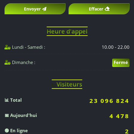
Envoyer
Effacer
opératoires,
les
Heure d'appel
médicaments,
Lundi - Samedi :
10.00 - 22.00
le
Dimanche :
Fermé
suivi
médical
Visiteurs
📈
et
📊 Total
les
23 096 824
consultations
📅 Aujourd'hui
4 478
de
🟢 En ligne
2