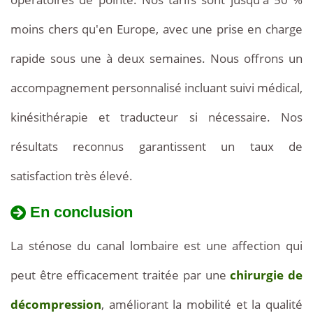
4
moins chers qu'en Europe, avec une prise en charge
500
rapide sous une à deux semaines. Nous offrons un
euros
accompagnement personnalisé incluant suivi médical,
selon
kinésithérapie et traducteur si nécessaire. Nos
la
résultats reconnus garantissent un taux de
complexité
satisfaction très élevé.
du
En conclusion
cas
La sténose du canal lombaire est une affection qui
à
peut être efficacement traitée par une
chirurgie de
traiter.
décompression
, améliorant la mobilité et la qualité
Ce