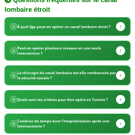
lombaire étroit
Quel
chirurgie
est
du
À quel âge peut-on opérer un canal lombaire étroit ?
1
le
canal
prix
Peut-on opérer plusieurs niveaux en une seule
d'une
lombaire
2
intervention ?
chirurgie
étroit
du
La chirurgie du canal lombaire est-elle remboursée par
en
3
canal
la sécurité sociale ?
lombaire
Tunisie
étroit
Quels sont les critères pour être opéré en Tunisie ?
4
est
en
proposée
Tunisie
Combien de temps dure l'hospitalisation après une
?
5
à
laminectomie ?