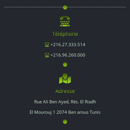
contrôle
font
partie
Téléphone
intégrante
+216.27.333.514
du
+216.96.260.000
forfait,
tout
comme
Adresse
les
Rue Ali Ben Ayed, Rés. El Riadh
El Mourouj 1 2074 Ben arous Tunis
séances
de