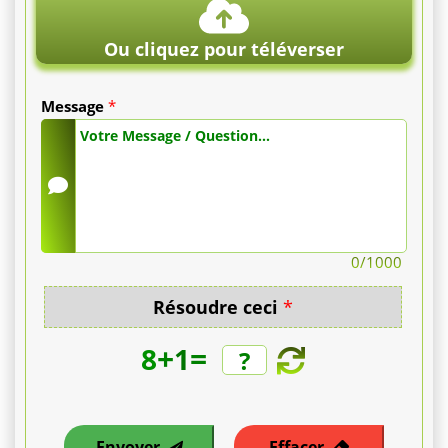
complète
Ou cliquez pour téléverser
du
Message
*
patient,
tels
que
l'IRM,
0
/1000
le
Résoudre ceci
*
bilan
+
=
8
1
sanguin
et
l'ECG.
Envoyer
Effacer