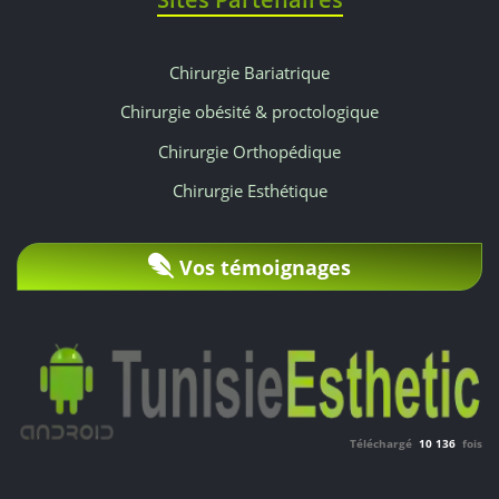
est
prise
Chirurgie Bariatrique
en
Chirurgie obésité & proctologique
Chirurgie Orthopédique
charge,
Chirurgie Esthétique
de
même
Vos témoignages
que
l'hospitalisation
en
chambre
Téléchargé
10 136
fois
individuelle