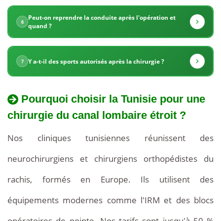
des
Peut-on reprendre la conduite après l'opération et
6
prix
quand ?
très
Y a-t-il des sports autorisés après la chirurgie ?
7
compétitifs,
avec
Pourquoi choisir la Tunisie pour une
des
chirurgie du canal lombaire étroit ?
forfaits
Nos cliniques tunisiennes réunissent des
tout
neurochirurgiens et chirurgiens orthopédistes du
compris
rachis, formés en Europe. Ils utilisent des
débutant
équipements modernes comme l'IRM et des blocs
à
opératoires de pointe. Nos tarifs sont jusqu'à 50 %