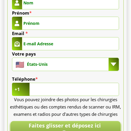
chirurgien
Prénom
*
orthopédiste,
ainsi
Email
*
que
les
Votre pays
États-Unis
examens
préopératoires
Téléphone
*
+1
nécessaires
Vous pouvez joindre des photos pour les chirurgies
pour
esthétiques ou des comptes rendus de scanner ou IRM,
une
examens et radios pour d'autres types de chirurgies
Faites glisser et déposez ici
évaluation