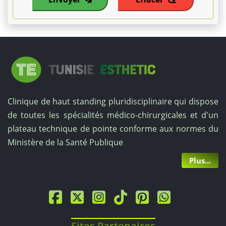
L'intervention
chirurgicale,
qu'il
s'agisse
Clinique de haut standing pluridisciplinaire qui dispose
d'une
de toutes les spécialités médico-chirurgicales et d'un
laminectomie
plateau technique de pointe conforme aux normes du
Ministère de la Santé Publique
ou
Plus...
d'une
fusion
vertébrale,
Sites Partenaires