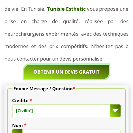
de vie. En Tunisie,
Tunisie Esthetic
vous propose une
forfait
prise en charge de qualité, réalisée par des
inclut
neurochirurgiens expérimentés, avec des techniques
une
modernes et des prix compétitifs. N'hésitez pas à
consultation
nous contacter pour un devis personnalisé.
spécialisée
OBTENIR UN DEVIS GRATUIT
avec
un
Envoie Message / Question
*
neurochirurgien
Civilité
*
[Civilité]
ou
un
Nom
*