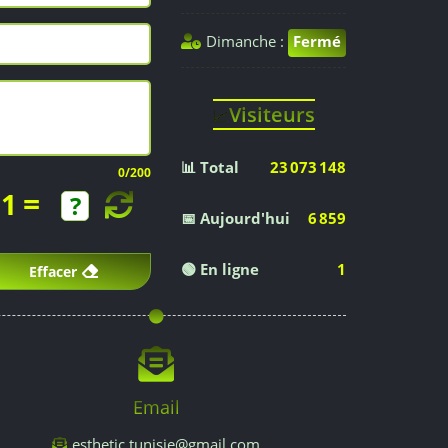
Dimanche :
Fermé
Visiteurs
📈
📊 Total
23 073 148
0
/200
=
1
📅 Aujourd'hui
6 859
🟢 En ligne
1
Effacer
Email
esthetic.tunisie@gmail.com