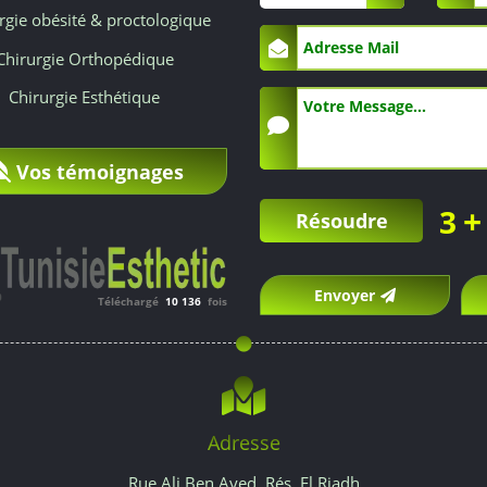
rgie obésité & proctologique
Chirurgie Orthopédique
Chirurgie Esthétique
Vos témoignages
+
3
Résoudre
Envoyer
Téléchargé
10 136
fois
Adresse
Rue Ali Ben Ayed, Rés. El Riadh