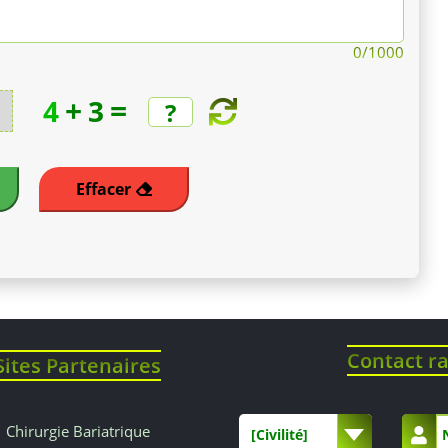
0
/1000
+
=
4
3
Effacer
Contact r
Sites Partenaires
Chirurgie Bariatrique
[Civilité]