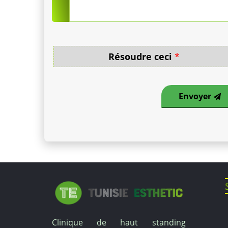
Résoudre ceci
*
Envoyer
Clinique de haut standing