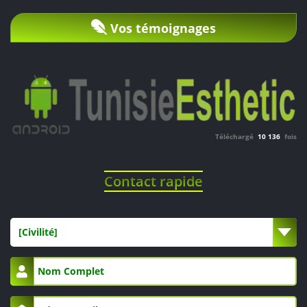
Vos témoignages
Téléchargé
10 136
fois
Contact rapide
[Civilité]