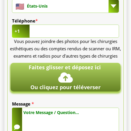
compris
États-Unis
est
Téléphone
*
également
+1
Vous pouvez joindre des photos pour les chirurgies
disponible.
esthétiques ou des comptes rendus de scanner ou IRM,
Il
examens et radios pour d'autres types de chirurgies
Faites glisser et déposez ici
inclut
l'intervention,
Ou cliquez pour téléverser
l'anesthésie,
Message
*
l'hospitalisation
et
le