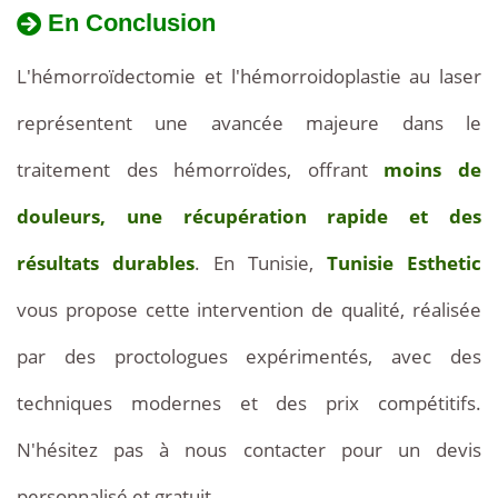
En Conclusion
de
L'hémorroïdectomie et l'hémorroidoplastie au laser
900
représentent une avancée majeure dans le
€
traitement des hémorroïdes, offrant
moins de
à
douleurs, une récupération rapide et des
1
résultats durables
. En Tunisie,
Tunisie Esthetic
600
vous propose cette intervention de qualité, réalisée
€.
par des proctologues expérimentés, avec des
L'hémorroidoplastie
techniques modernes et des prix compétitifs.
au
N'hésitez pas à nous contacter pour un devis
laser
personnalisé et gratuit.