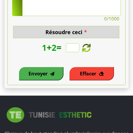
suivi.
0
/1000
Résoudre ceci
*
+
=
1
2
Envoyer
Effacer