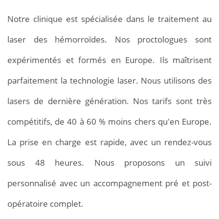
entre
Notre clinique est spécialisée dans le traitement au
80
laser des hémorroïdes. Nos proctologues sont
€
expérimentés et formés en Europe. Ils maîtrisent
et
parfaitement la technologie laser. Nous utilisons des
120
lasers de dernière génération. Nos tarifs sont très
€.
compétitifs, de 40 à 60 % moins chers qu'en Europe.
L'hémorroïdectomie
La prise en charge est rapide, avec un rendez-vous
au
sous 48 heures. Nous proposons un suivi
laser
personnalisé avec un accompagnement pré et post-
est
opératoire complet.
facturée