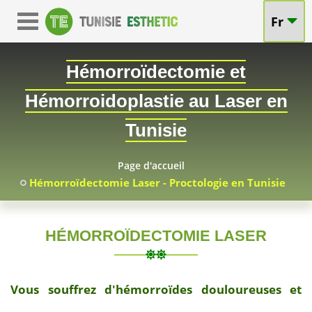
Fr
Hémorroïdectomie et
Hémorroidoplastie au Laser en
:
Tunisie
Traitement
Page d'accueil
Mini-
Hémorroïdectomie Laser - Proctologie en Tunisie
Invasif
des
HÉMORROÏDECTOMIE LASER
Hémorroïdes
2026-
à
07-
Vous souffrez d'hémorroïdes douloureuses et
03
Prix