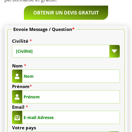
varie
OBTENIR UN DEVIS GRATUIT
de
800
Envoie Message / Question
*
€
Civilité
*
à
[Civilité]
1
Nom
*
400
Prénom
*
€.
Un
Email
*
forfait
tout
Votre pays