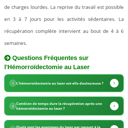
de charges lourdes. La reprise du travail est possible
en 3 à 7 jours pour les activités sédentaires. La
récupération complète intervient au bout de 4 à 6
semaines.
Questions Fréquentes sur
La
l'Hémorroïdectomie au Laser
Tarifs
Tunisie
de
propose
L'hémorroïdectomie au laser est-elle douloureuse ?
1
l'Hémorroïdectomie
des
au
Combien de temps dure la récupération après une
Laser
tarifs
2
hémorroïdectomie au laser ?
en
très
Tunisie
Quels sont les avantages du laser par rapport à la