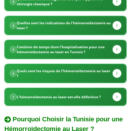
compétitifs
3
chirurgie classique ?
pour
Quelles sont les indications de l'hémorroïdectomie au
le
4
laser ?
traitement
Combien de temps dure l'hospitalisation pour une
5
laser
hémorroïdectomie au laser en Tunisie ?
des
Quels sont les risques de l'hémorroïdectomie au laser
6
hémorroïdes.
?
La
L'hémorroïdectomie au laser est-elle définitive ?
7
consultation
proctologique
Pourquoi Choisir la Tunisie pour une
coûte
Hémorroïdectomie au Laser ?