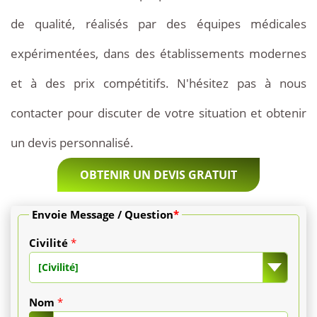
de qualité, réalisés par des équipes médicales
7
expérimentées, dans des établissements modernes
jours
et à des prix compétitifs. N'hésitez pas à nous
est
contacter pour discuter de votre situation et obtenir
facturée
un devis personnalisé.
de
3
OBTENIR UN DEVIS GRATUIT
000
Envoie Message / Question
*
€
Civilité
*
à
[Civilité]
6
Nom
*