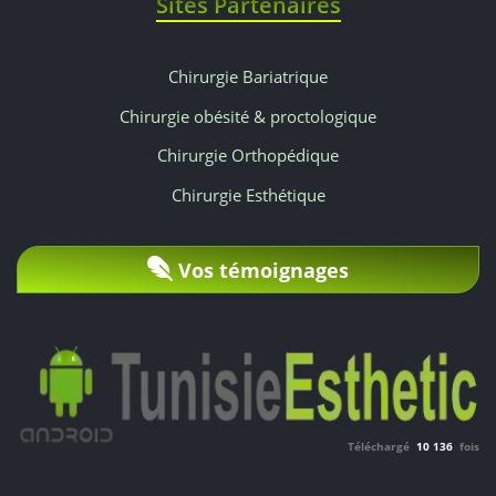
Sites Partenaires
50
à
Chirurgie Bariatrique
70
Chirurgie obésité & proctologique
%
Chirurgie Orthopédique
moins
Chirurgie Esthétique
chers
Vos témoignages
qu'en
Europe,
sans
compromis
Téléchargé
10 136
fois
sur