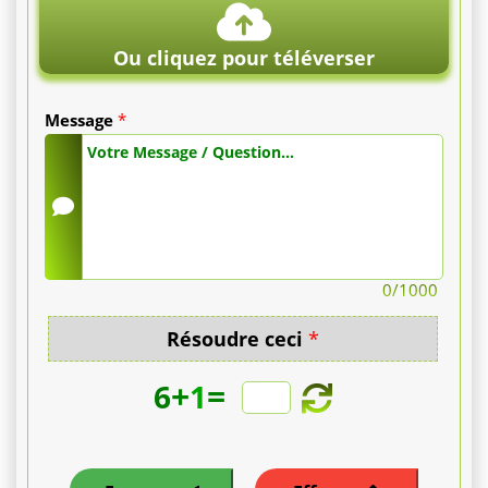
5
Ou cliquez pour téléverser
000
€
Message
*
à
10
000
0
/1000
€.
Résoudre ceci
*
Une
+
=
prise
6
1
en
charge