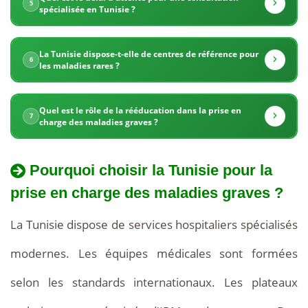
en
en
5
spécialisée en Tunisie ?
Tunisie
charge
?
La Tunisie dispose-t-elle de centres de référence pour
des
6
les maladies rares ?
maladies
Quel est le rôle de la rééducation dans la prise en
7
graves.
charge des maladies graves ?
Un
Pourquoi choisir la Tunisie pour la
bilan
prise en charge des maladies graves ?
diagnostique
La Tunisie dispose de services hospitaliers spécialisés
complet
modernes. Les équipes médicales sont formées
coûte
selon les standards internationaux. Les plateaux
entre