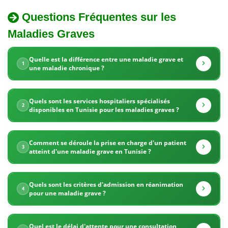
Questions Fréquentes sur les
La
Maladies Graves
Quel
Tunisie
est
propose
Quelle est la différence entre une maladie grave et
1
une maladie chronique ?
le
des
prix
de
Quels sont les services hospitaliers spécialisés
tarifs
2
disponibles en Tunisie pour les maladies graves ?
la
très
prise
Comment se déroule la prise en charge d'un patient
compétitifs
en
3
atteint d'une maladie grave en Tunisie ?
charge
pour
des
Quels sont les critères d'admission en réanimation
la
4
pour une maladie grave ?
maladies
prise
graves
Quel est le délai d'attente pour une consultation