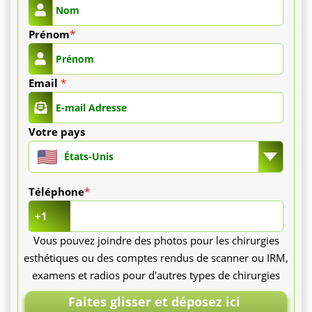
000
€.
Prénom
*
Une
Email
*
hospitalisation
en
Votre pays
réanimation
États-Unis
de
Téléphone
*
7
+1
jours
Vous pouvez joindre des photos pour les chirurgies
esthétiques ou des comptes rendus de scanner ou IRM,
varie
examens et radios pour d'autres types de chirurgies
de
Faites glisser et déposez ici