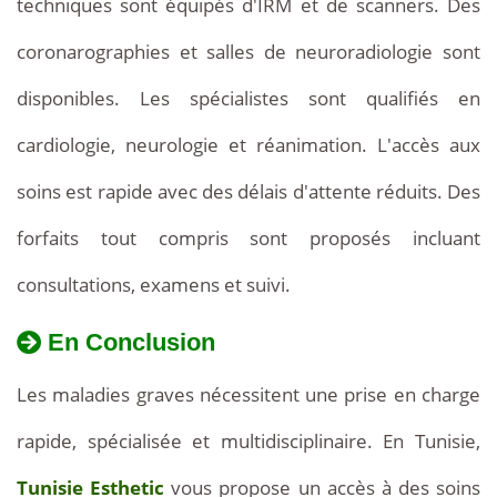
techniques sont équipés d'IRM et de scanners. Des
300
coronarographies et salles de neuroradiologie sont
€
disponibles. Les spécialistes sont qualifiés en
et
cardiologie, neurologie et réanimation. L'accès aux
800
soins est rapide avec des délais d'attente réduits. Des
€.
forfaits tout compris sont proposés incluant
Une
consultations, examens et suivi.
hospitalisation
En Conclusion
en
Les maladies graves nécessitent une prise en charge
soins
rapide, spécialisée et multidisciplinaire. En Tunisie,
intensifs
Tunisie Esthetic
vous propose un accès à des soins
de