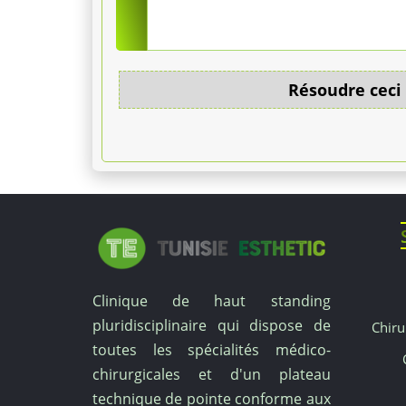
24.
Des
thérapies
Résoudre ceci
individuelles
et
de
groupe
sont
Clinique de haut standing
proposées.
pluridisciplinaire qui dispose de
Chiru
L'hébergement
toutes les spécialités médico-
chirurgicales et d'un plateau
en
technique de pointe conforme aux