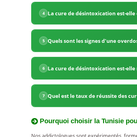
aux
Tunisie
drogues
La cure de désintoxication est-elle
4
est
en
proposée
Tunisie
?
à
Quels sont les signes d'une overdo
5
des
prix
La cure de désintoxication est-ell
6
très
compétitifs.
Quel est le taux de réussite des cu
7
Nos
forfaits
Pourquoi choisir la Tunisie po
tout
Nos addictologues sont expérimentés, formés 