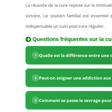
La réussite de la cure repose sur la motivat
victoire. Le soutien familial est essenti
indispensable un suivi post-cure régulier.
Questions fréquentes sur la cu
La
Quel
cure
Quelle est la différence entre une
1
est
de
le
désintoxication
prix
Peut-on soigner une addiction aux 
2
d'une
aux
cure
drogues
de
Comment se passe le sevrage pour 
3
en
désintoxication