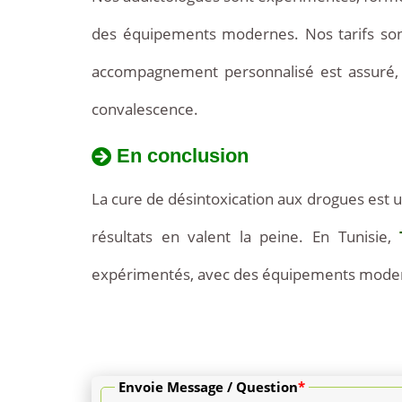
compris
des équipements modernes. Nos tarifs sont
débutent
accompagnement personnalisé est assuré, i
à
convalescence.
partir
En conclusion
de
La cure de désintoxication aux drogues est u
2000€.
résultats en valent la peine. En Tunisie,
Ils
expérimentés, avec des équipements moderne
incluent
la
consultation
Envoie Message / Question
*
avec