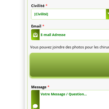
Civilité
*
l'addictologue
[Civilité]
et
Email
*
un
sevrage
Vous pouvez joindre des photos pour les chiru
médicalisé
sous
surveillance
24
Message
*
heures
sur