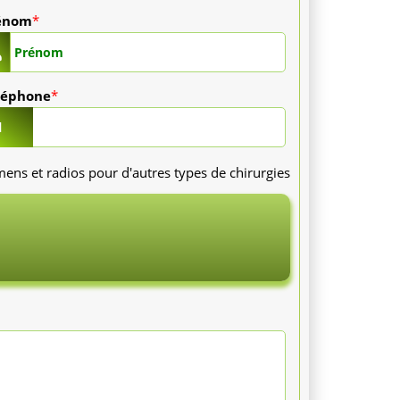
énom
*
léphone
*
1
ns et radios pour d'autres types de chirurgies