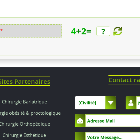
+
=
4
2
*
Contact r
Sites Partenaires
Chirurgie Bariatrique
[Civilité]
rgie obésité & proctologique
Chirurgie Orthopédique
Chirurgie Esthétique