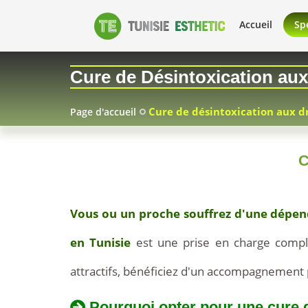
Accueil
Spé
Cure de Désintoxication aux
Cure de désintoxication aux d
Page d'accueil
C
2026-
07-
Vous ou un proche souffrez d'une dépend
03
en Tunisie
est une prise en charge complèt
attractifs
à
, bénéficiez d'un accompagnement 
partir
Pourquoi opter pour une cure 