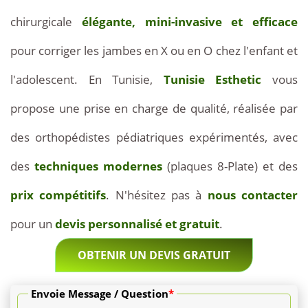
chirurgicale
élégante, mini-invasive et efficace
et
pour corriger les jambes en X ou en O chez l'enfant et
120
l'adolescent. En Tunisie,
Tunisie Esthetic
vous
€.
propose une prise en charge de qualité, réalisée par
L'intervention
des orthopédistes pédiatriques expérimentés, avec
sur
des
techniques modernes
(plaques 8-Plate) et des
un
prix compétitifs
. N'hésitez pas à
nous contacter
seul
pour un
devis personnalisé et gratuit
.
genou
OBTENIR UN DEVIS GRATUIT
est
facturée
Envoie Message / Question
*