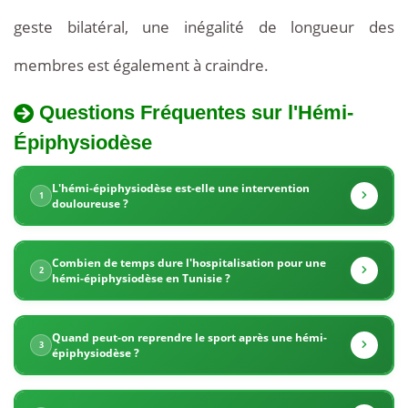
geste bilatéral, une inégalité de longueur des
membres est également à craindre.
Questions Fréquentes sur l'Hémi-
La
Épiphysiodèse
Tarifs
Tunisie
de
propose
L'hémi-épiphysiodèse est-elle une intervention
1
douloureuse ?
l'Hémi-
des
Épiphysiodèse
en
Combien de temps dure l'hospitalisation pour une
tarifs
2
hémi-épiphysiodèse en Tunisie ?
Tunisie
très
Quand peut-on reprendre le sport après une hémi-
compétitifs
3
épiphysiodèse ?
pour