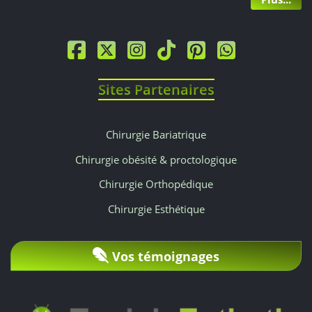
et
1
500
Sites Partenaires
€.
Chirurgie Bariatrique
Chirurgie obésité & proctologique
Chirurgie Orthopédique
Chirurgie Esthétique
Vos témoignages