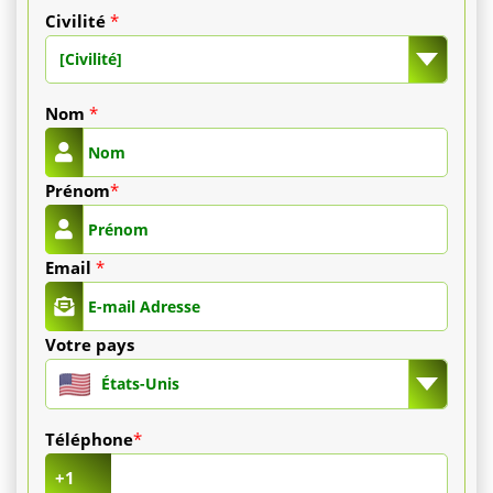
de
Civilité
*
1
[Civilité]
800
Nom
*
€
Prénom
*
à
2
Email
*
800
€.
Votre pays
Pour
États-Unis
les
Téléphone
*
deux
+1