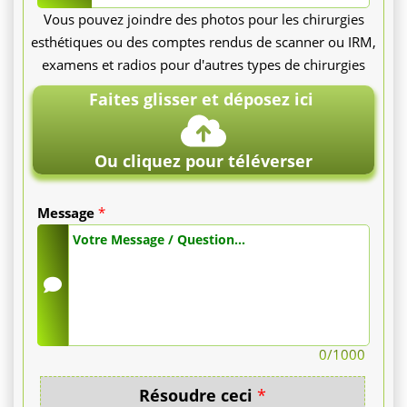
Vous pouvez joindre des photos pour les chirurgies
genoux,
esthétiques ou des comptes rendus de scanner ou IRM,
le
examens et radios pour d'autres types de chirurgies
Faites glisser et déposez ici
prix
varie
Ou cliquez pour téléverser
de
Message
*
3
200
€
à
0
/1000
4
Résoudre ceci
*
000