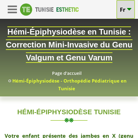
Fr
Hémi-Épiphysiodèse en Tunisie :
Correction Mini-Invasive du Genu
chez
Valgum et Genu Varum
l'Enfan
Page d'accueil
et
Hémi-Épiphysiodèse - Orthopédie Pédiatrique en
Tunisie
l'Adol
HÉMI-ÉPIPHYSIODÈSE TUNISIE
2026-
07-
Votre enfant présente des jambes en X (genu