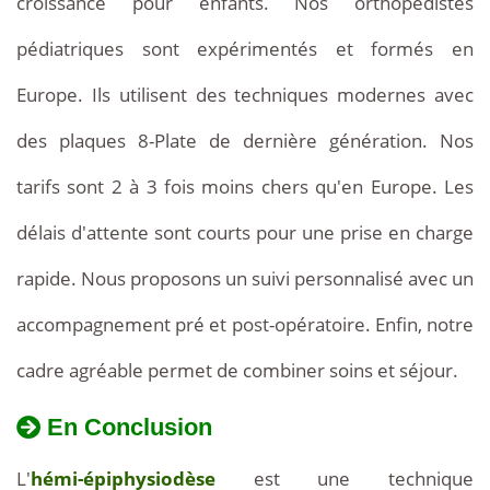
croissance pour enfants. Nos orthopédistes
ceux
pédiatriques sont expérimentés et formés en
pratiqués
Europe. Ils utilisent des techniques modernes avec
en
des plaques 8-Plate de dernière génération. Nos
Europe.
tarifs sont 2 à 3 fois moins chers qu'en Europe. Les
La
délais d'attente sont courts pour une prise en charge
consultation
rapide. Nous proposons un suivi personnalisé avec un
orthopédique
accompagnement pré et post-opératoire. Enfin, notre
coûte
cadre agréable permet de combiner soins et séjour.
entre
En Conclusion
80
L'
hémi-épiphysiodèse
est une technique
€