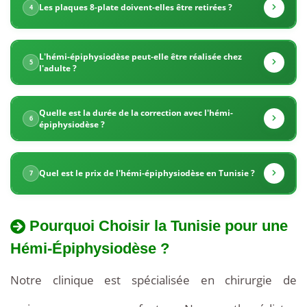
l'hémi-
Les plaques 8-plate doivent-elles être retirées ?
4
épiphysiodèse.
L'hémi-épiphysiodèse peut-elle être réalisée chez
5
Les
l'adulte ?
prix
Quelle est la durée de la correction avec l'hémi-
6
sont
épiphysiodèse ?
2
Quel est le prix de l'hémi-épiphysiodèse en Tunisie ?
7
à
3
Pourquoi Choisir la Tunisie pour une
fois
Hémi-Épiphysiodèse ?
inférieurs
Notre clinique est spécialisée en chirurgie de
à