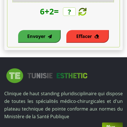
+
=
6
2
€.
Le
retrait
Envoyer
Effacer
des
plaques
est
proposé
Clinique de haut standing pluridisciplinaire qui dispose
entre
de toutes les spécialités médico-chirurgicales et d'un
800
plateau technique de pointe conforme aux normes du
Ministère de la Santé Publique
€
Plus...