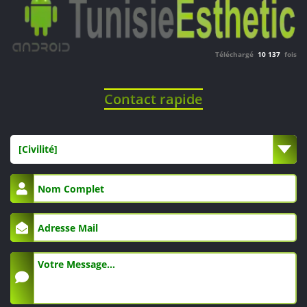
Téléchargé
10 137
fois
Contact rapide
[Civilité]