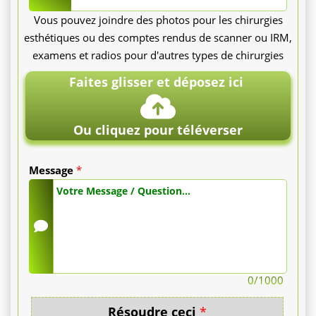
Vous pouvez joindre des photos pour les chirurgies
Le
esthétiques ou des comptes rendus de scanner ou IRM,
examens et radios pour d'autres types de chirurgies
cou
Faites glisser et déposez ici
seul
est
Ou cliquez pour téléverser
facturé
Message
*
de
200
€
à
0
/1000
300
Résoudre ceci
*