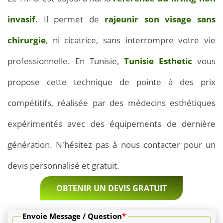
coûte
invasif
. Il permet de
rajeunir son visage sans
entre
chirurgie
, ni cicatrice, sans interrompre votre vie
400
professionnelle. En Tunisie,
Tunisie Esthetic
vous
€
propose cette technique de pointe à des prix
et
compétitifs, réalisée par des médecins esthétiques
600
expérimentés avec des équipements de dernière
€.
génération. N'hésitez pas à nous contacter pour un
Le
devis personnalisé et gratuit.
demi-
OBTENIR UN DEVIS GRATUIT
visage
(joues
Envoie Message / Question
*