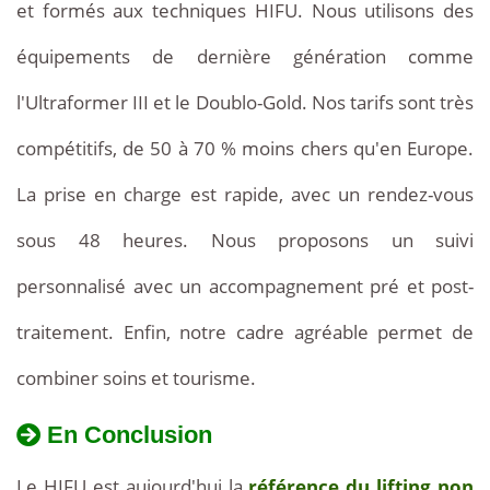
et formés aux techniques HIFU. Nous utilisons des
moins
équipements de dernière génération comme
chers
l'Ultraformer III et le Doublo-Gold. Nos tarifs sont très
qu'en
compétitifs, de 50 à 70 % moins chers qu'en Europe.
Europe.
La prise en charge est rapide, avec un rendez-vous
Le
sous 48 heures. Nous proposons un suivi
visage
personnalisé avec un accompagnement pré et post-
complet,
traitement. Enfin, notre cadre agréable permet de
incluant
combiner soins et tourisme.
le
En Conclusion
cou,
Le HIFU est aujourd'hui la
référence du lifting non