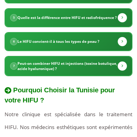
le
Quelle est la différence entre HIFU et radiofréquence ?
5
traitement
HIFU.
Le HIFU convient-il à tous les types de peau ?
6
Les
prix
Peut-on combiner HIFU et injections (toxine botulique,
7
acide hyaluronique) ?
sont
de
Pourquoi Choisir la Tunisie pour
50
votre HIFU ?
à
Notre clinique est spécialisée dans le traitement
70
HIFU. Nos médecins esthétiques sont expérimentés
%