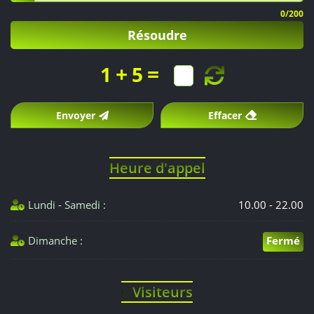
est
0
/200
Résoudre
proposé
de
+
=
1
5
800
Envoyer
Effacer
€
à
Heure d'appel
1
Lundi - Samedi :
10.00 - 22.00
000
Dimanche :
Fermé
€.
Visiteurs
📈