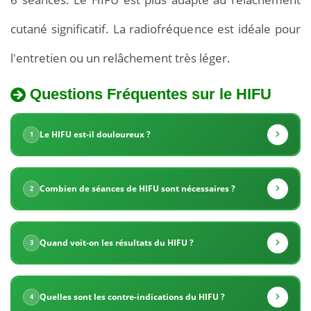
cutané significatif. La radiofréquence est idéale pour
l'entretien ou un relâchement très léger.
Questions Fréquentes sur le HIFU
La
Tarifs
Tunisie
Le HIFU est-il douloureux ?
1
du
propose
HIFU
des
en
Combien de séances de HIFU sont nécessaires ?
2
Tunisie
tarifs
très
Quand voit-on les résultats du HIFU ?
3
compétitifs
pour
Quelles sont les contre-indications du HIFU ?
4