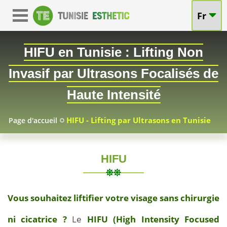
Fr
HIFU en Tunisie : Lifting Non
Invasif par Ultrasons Focalisés de
-
Haute Intensité
Rajeuniss
HIFU - Lifting par Ultrasons en Tunisie
Page d'accueil
sans
Chirurgie
HIFU
à
2026-
Prix
07-
Vous souhaitez liftifier votre visage sans chirurgie
Compétitif
03
ni cicatrice ?
Le
HIFU (High Intensity Focused