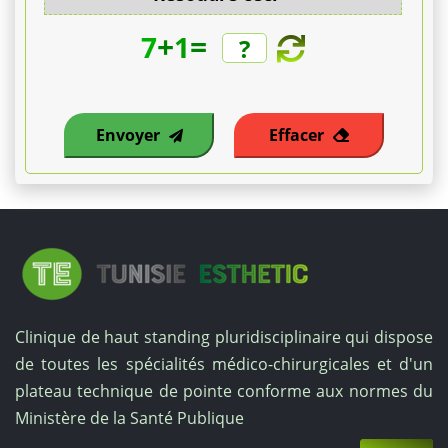
€.
+
=
7
1
Le
traitement
Envoyer
Effacer
du
décolleté
coûte
entre
250
Clinique de haut standing pluridisciplinaire qui dispose
€
de toutes les spécialités médico-chirurgicales et d'un
et
plateau technique de pointe conforme aux normes du
Ministère de la Santé Publique
400