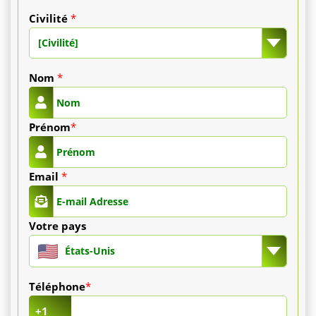
et
Civilité
*
[Civilité]
bas
du
Nom
*
visage)
Prénom
*
varie
de
Email
*
250
€
Votre pays
États-Unis
à
350
Téléphone
*
+1
€.