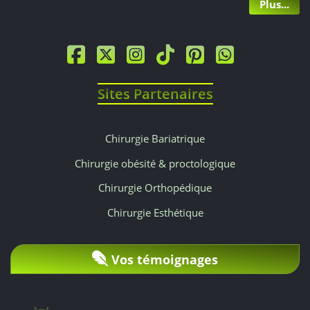
Plus...
€.
Pour
une
Sites Partenaires
zone
corporelle
Chirurgie Bariatrique
(bras,
Chirurgie obésité & proctologique
Chirurgie Orthopédique
ventre),
Chirurgie Esthétique
comptez
de
Vos témoignages
300
€