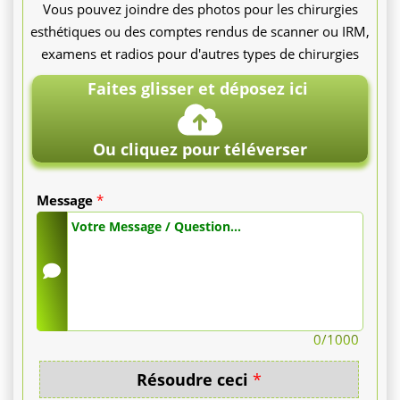
Vous pouvez joindre des photos pour les chirurgies
assuré
esthétiques ou des comptes rendus de scanner ou IRM,
par
examens et radios pour d'autres types de chirurgies
des
Faites glisser et déposez ici
consultations
Ou cliquez pour téléverser
de
contrôle
Message
*
à
1
et
0
/1000
3
Résoudre ceci
*
mois.