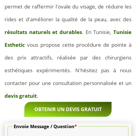
permet de raffermir l'ovale du visage, de réduire les
sous
rides et d'améliorer la qualité de la peau, avec des
anesthésie
résultats naturels et durables
. En Tunisie,
Tunisie
locale.
Esthetic
vous propose cette procédure de pointe à
La
des prix attractifs, réalisée par des chirurgiens
contention
esthétiques expérimentés. N'hésitez pas à nous
postopératoire
contacter pour une consultation personnalisée et un
par
devis gratuit
.
bandeau
OBTENIR UN DEVIS GRATUIT
élastique
est
Envoie Message / Question
*
fournie.