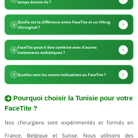
temps durent-ils ?
le
Quelle est la différence entre FaceTite et un lifting
FaceTite.
5
chirurgical ?
Nos
FaceTite peut-il être combiné avec d'autres
forfaits
6
traitements esthétiques ?
tout
Quelles sont les contre-indications au FaceTite ?
7
compris
incluent
Pourquoi choisir la Tunisie pour votre
la
FaceTite ?
consultation
Nos chirurgiens sont expérimentés et formés en
préopératoire
France, Belgique et Suisse. Nous utilisons des