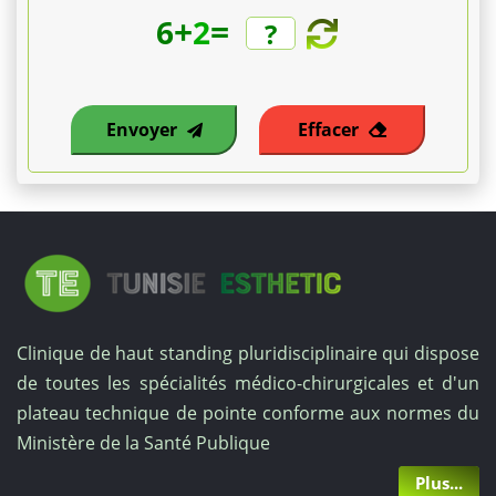
+
=
6
2
Le
tarif
indicatif
Envoyer
Effacer
varie
de
1
800
Clinique de haut standing pluridisciplinaire qui dispose
€
de toutes les spécialités médico-chirurgicales et d'un
à
plateau technique de pointe conforme aux normes du
Ministère de la Santé Publique
3
Plus...
500