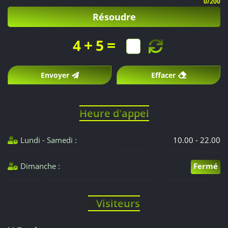
0
/200
Résoudre
+
=
4
5
Envoyer
Effacer
Heure d'appel
Lundi - Samedi :
10.00 - 22.00
Dimanche :
Fermé
Visiteurs
📈