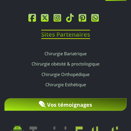
€
selon
Sites Partenaires
les
zones
Chirurgie Bariatrique
traitées.
Chirurgie obésité & proctologique
Un
Chirurgie Orthopédique
Chirurgie Esthétique
devis
personnalisé
Vos témoignages
sera
établi