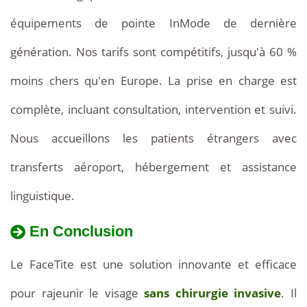
et
équipements de pointe InMode de dernière
le
génération. Nos tarifs sont compétitifs, jusqu'à 60 %
bilan
moins chers qu'en Europe. La prise en charge est
clinique
complète, incluant consultation, intervention et suivi.
complet.
Nous accueillons les patients étrangers avec
L'intervention
transferts aéroport, hébergement et assistance
par
linguistique.
radiofréquence
En Conclusion
bipolaire
Le FaceTite est une solution innovante et efficace
est
pour rajeunir le visage
sans chirurgie invasive
. Il
réalisée