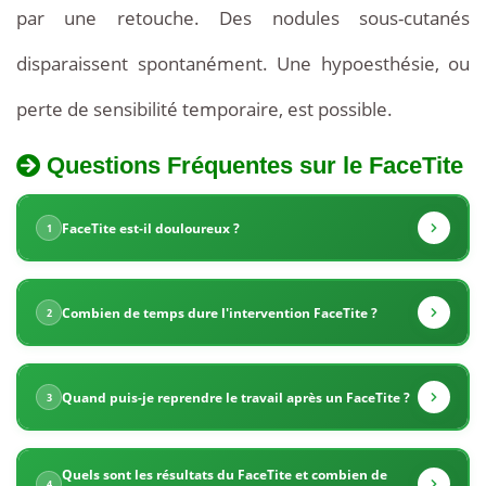
par une retouche. Des nodules sous-cutanés
disparaissent spontanément. Une hypoesthésie, ou
perte de sensibilité temporaire, est possible.
Questions Fréquentes sur le FaceTite
La
Tarifs
Tunisie
FaceTite est-il douloureux ?
1
du
offre
FaceTite
des
en
Combien de temps dure l'intervention FaceTite ?
2
Tunisie
tarifs
très
Quand puis-je reprendre le travail après un FaceTite ?
3
compétitifs
Quels sont les résultats du FaceTite et combien de
pour
4