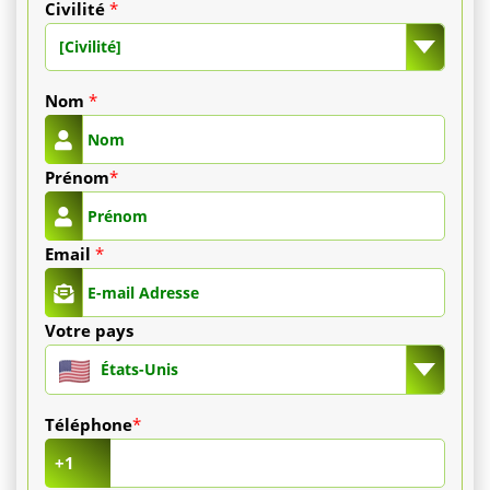
Civilité
*
Les
[Civilité]
médicaments
Nom
*
antalgiques
Prénom
*
et
antibiotiques
Email
*
sont
inclus.
Votre pays
Un
États-Unis
suivi
Téléphone
*
est
+1